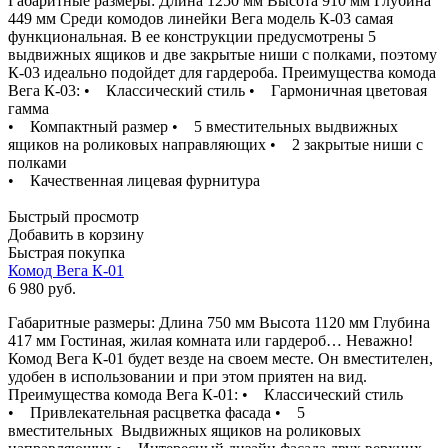
Габаритные размеры: Длина 1250 мм Высота 910 мм Глубина
449 мм Среди комодов линейки Вега модель К-03 самая
функциональная. В ее конструкции предусмотрены 5
выдвижных ящиков и две закрытые ниши с полками, поэтому
К-03 идеально подойдет для гардероба. Преимущества комода
Вега К-03: • Классический стиль • Гармоничная цветовая
гамма
• Компактный размер • 5 вместительных выдвижных
ящиков на роликовых направляющих • 2 закрытые ниши с
полками
• Качественная лицевая фурнитура
Быстрый просмотр
Добавить в корзину
Быстрая покупка
Комод Вега К-01
6 980
руб.
Габаритные размеры: Длина 750 мм Высота 1120 мм Глубина
417 мм Гостиная, жилая комната или гардероб… Неважно!
Комод Вега К-01 будет везде на своем месте. Он вместителен,
удобен в использовании и при этом приятен на вид.
Преимущества комода Вега К-01: • Классический стиль
• Привлекательная расцветка фасада • 5
вместительных Выдвижных ящиков на роликовых