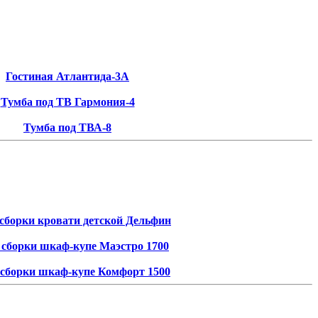
Гостиная Атлантида-3А
Тумба под ТВ Гармония-4
Тумба под ТВА-8
сборки кровати детской Дельфин
 сборки шкаф-купе Маэстро 1700
сборки шкаф-купе Комфорт 1500