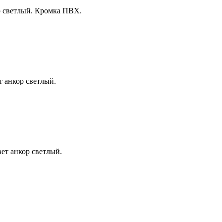
р светлый. Кромка ПВХ.
т анкор светлый.
ет анкор светлый.