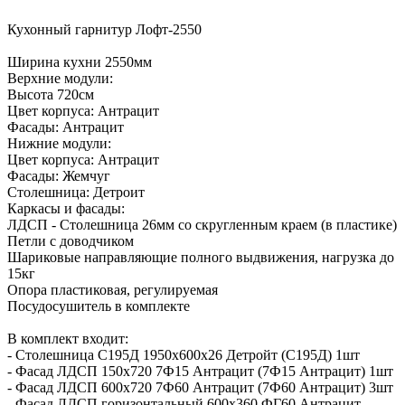
Кухонный гарнитур Лофт-2550
Ширина кухни 2550мм
Верхние модули:
Высота 720см
Цвет корпуса: Антрацит
Фасады: Антрацит
Нижние модули:
Цвет корпуса: Антрацит
Фасады: Жемчуг
Столешница: Детроит
Каркасы и фасады:
ЛДСП - Столешница 26мм со скругленным краем (в пластике)
Петли с доводчиком
Шариковые направляющие полного выдвижения, нагрузка до
15кг
Опора пластиковая, регулируемая
Посудосушитель в комплекте
В комплект входит:
- Столешница С195Д 1950х600х26 Детройт (С195Д) 1шт
- Фасад ЛДСП 150х720 7Ф15 Антрацит (7Ф15 Антрацит) 1шт
- Фасад ЛДСП 600х720 7Ф60 Антрацит (7Ф60 Антрацит) 3шт
- Фасад ЛДСП горизонтальный 600х360 ФГ60 Антрацит