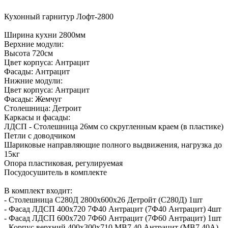
Кухонный гарнитур Лофт-2800
Ширина кухни 2800мм
Верхние модули:
Высота 720см
Цвет корпуса: Антрацит
Фасады: Антрацит
Нижние модули:
Цвет корпуса: Антрацит
Фасады: Жемчуг
Столешница: Детроит
Каркасы и фасады:
ЛДСП - Столешница 26мм со скругленным краем (в пластике)
Петли с доводчиком
Шариковые направляющие полного выдвижения, нагрузка до
15кг
Опора пластиковая, регулируемая
Посудосушитель в комплекте
В комплект входит:
- Столешница С280Д 2800х600х26 Детройт (С280Д) 1шт
- Фасад ЛДСП 400х720 7Ф40 Антрацит (7Ф40 Антрацит) 4шт
- Фасад ЛДСП 600х720 7Ф60 Антрацит (7Ф60 Антрацит) 1шт
- Корпус верхний 400х300х710 МВ7 40 Антрацит (МВ7 40А)