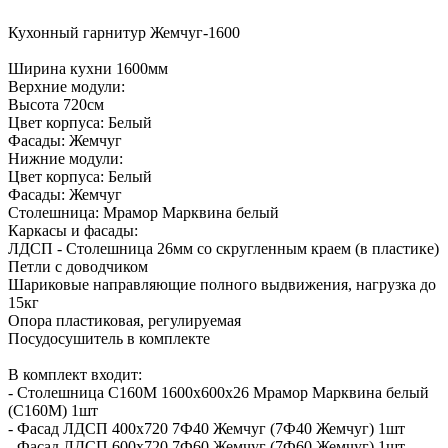
Кухонный гарнитур Жемчуг-1600
Ширина кухни 1600мм
Верхние модули:
Высота 720см
Цвет корпуса: Белый
Фасады: Жемчуг
Нижние модули:
Цвет корпуса: Белый
Фасады: Жемчуг
Столешница: Мрамор Марквина белый
Каркасы и фасады:
ЛДСП - Столешница 26мм со скругленным краем (в пластике)
Петли с доводчиком
Шариковые направляющие полного выдвижения, нагрузка до
15кг
Опора пластиковая, регулируемая
Посудосушитель в комплекте
В комплект входит:
- Столешница С160М 1600х600х26 Мрамор Марквина белый
(С160М) 1шт
- Фасад ЛДСП 400х720 7Ф40 Жемчуг (7Ф40 Жемчуг) 1шт
- Фасад ЛДСП 600х720 7Ф60 Жемчуг (7Ф60 Жемчуг) 1шт