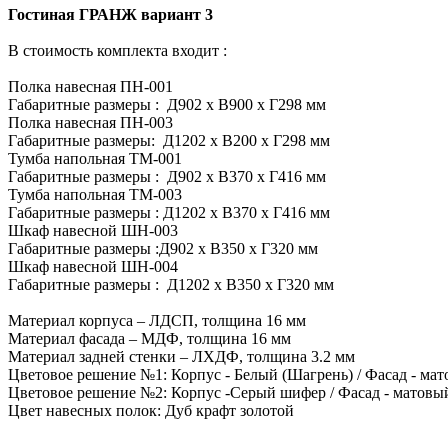
Гостиная ГРАНЖ вариант 3
В стоимость комплекта входит :
Полка навесная ПН-001
Габаритные размеры : Д902 х В900 х Г298 мм
Полка навесная ПН-003
Габаритные размеры: Д1202 х В200 х Г298 мм
Тумба напольная ТМ-001
Габаритные размеры : Д902 х В370 х Г416 мм
Тумба напольная ТМ-003
Габаритные размеры : Д1202 х В370 х Г416 мм
Шкаф навесной ШН-003
Габаритные размеры :Д902 х В350 х Г320 мм
Шкаф навесной ШН-004
Габаритные размеры : Д1202 х В350 х Г320 мм
Материал корпуса – ЛДСП, толщина 16 мм
Материал фасада – МДФ, толщина 16 мм
Материал задней стенки – ЛХДФ, толщина 3.2 мм
Цветовое решение №1: Корпус - Белый (Шагрень) / Фасад - ма
Цветовое решение №2: Корпус -Серый шифер / Фасад - матовы
Цвет навесных полок: Дуб крафт золотой