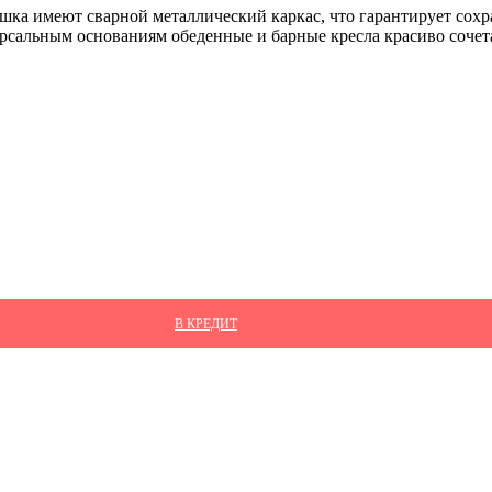
ка имеют сварной металлический каркас, что гарантирует сохра
версальным основаниям обеденные и барные кресла красиво соче
В КРЕДИТ