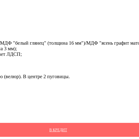
/МДФ "белый глянец" (толщина 16 мм")/МДФ "ясень графит мат
 3 мм);
вет ЛДСП;
ю (велюр). В центре 2 пуговицы.
В КРЕДИТ