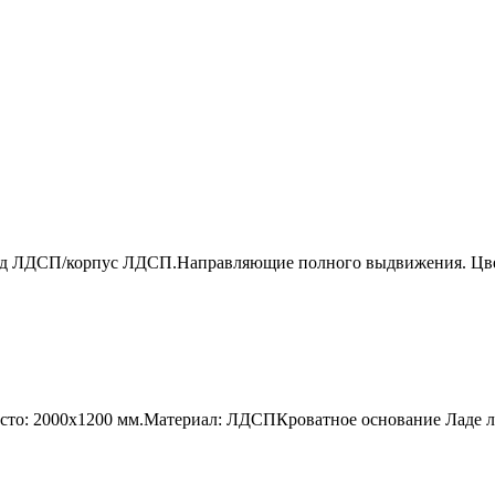
ад ЛДСП/корпус ЛДСП.Направляющие полного выдвижения. Цвет
есто: 2000х1200 мм.Материал: ЛДСПКроватное основание Ладе 