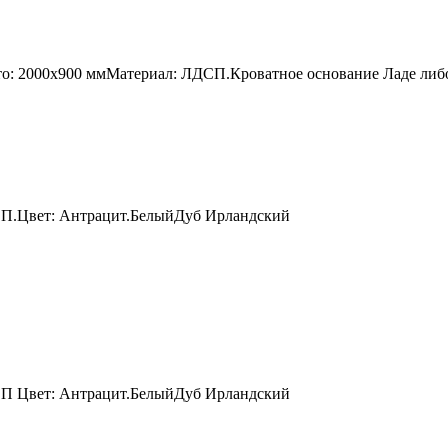
то: 2000х900 ммМатериал: ЛДСП.Кроватное основание Ладе либ
СП.Цвет: Антрацит.БелыйДуб Ирландский
СП Цвет: Антрацит.БелыйДуб Ирландский