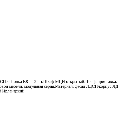
ый СП-6.Полка В8 — 2 шт.Шкаф МЦН открытый.Шкаф-приставка.
ковой мебели, модульная серия.Материал: фасад ЛДСП/корпус 
б Ирландский